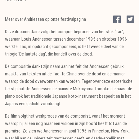
Meer over Andriessen op onze festivalpagina
Deze documentaire volgt het compositieproces van het stuk ‘Tao’,
waaraan Louis Andriessen tussen december 1995 en oktober 1996
werkte. Tao, in opdracht gecomponeerd, is het tweede deel van de
trilogie ‘De laatste dag’, die handelt over de dood.
De compositie dankt zijn naam aan het feit dat Andriessen gebruik
maakte van teksten uit de Tao-Te Ching over de dood en de manier
waarop de dood overwonnen kan worden. Tegenover deze esoterische
tekst plaatste Andriessen de pianiste Mukaiyama Tomoko die naast de
piano ook het traditionele Japanse koto-instrument bespeelt en in het
Japans een gedicht voordraagt.
De film volgt het werkproces van de componist, vanaf het moment
waarop hij alleen nog maar een visioen in zijn hoofd heeft tot aan de
première. Zo zien we Andriessen in april 1996 in Princeton, New York,
waar hij aan de universiteit gastlessen geeft, en daadwerkelijk met