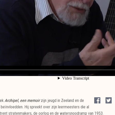
oek
Archipel, een memoir
zijn jeugd in Zeeland en de
k beïnvloedden. Hij spreekt over zijn leermeesters die al
trent stratenmakers, de oorlog en de watersnoodramp van 1953.