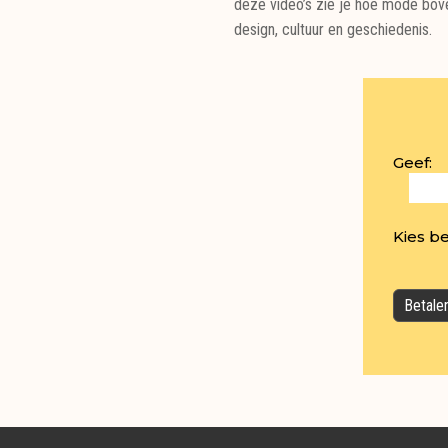
deze video’s zie je hoe mode boven
design, cultuur en geschiedenis.
Geef:
Kies b